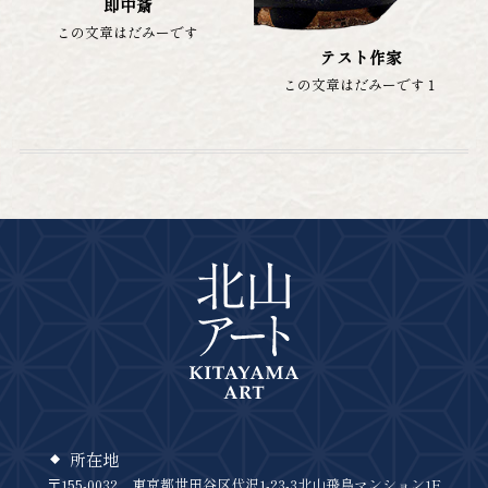
即中斎
この文章はだみーです
テスト作家
この文章はだみーです１
所在地
〒155-0032 東京都世田谷区代沢1-23-3北山飛鳥マンション1F