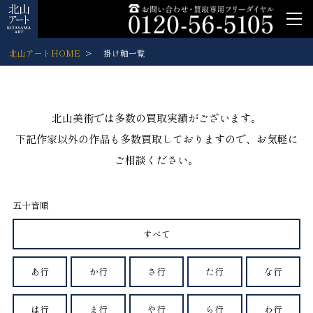
北山アートHOME
掛け軸一覧
北山美術では多数の買取実績がございます。
下記作家以外の作品も多数買取しておりますので、お気軽に
ご相談ください。
五十音順
すべて
あ行
か行
さ行
た行
な行
は行
ま行
や行
ら行
わ行